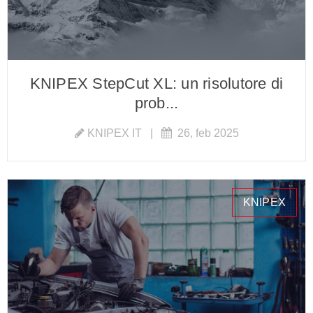
KNIPEX StepCut XL: un risolutore di
prob...
KNIPEX IT
|
26, feb 2025
KNIPEX