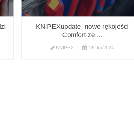
zi
KNIPEXupdate: nowe rękojeści
Comfort ze ...
KNIPEX
|
26, lip 2024