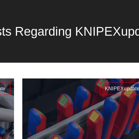
ts Regarding KNIPEXup
te
KNIPEXupdat