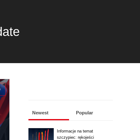
date
e
Newest
Popular
Informacje na temat
szczypiec: rękojeści