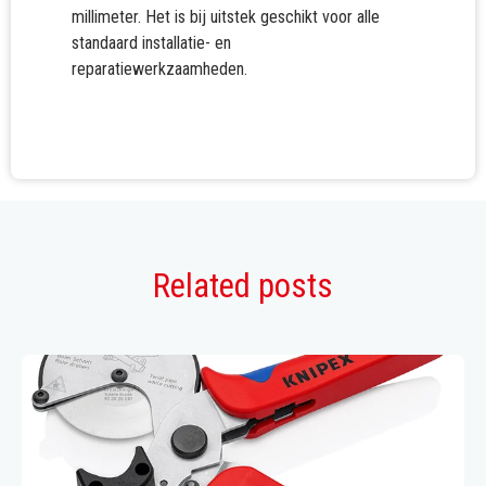
De s
millimeter. Het is bij uitstek geschikt voor alle
zorgt
standaard installatie- en
moeil
reparatiewerkzaamheden.
Related posts