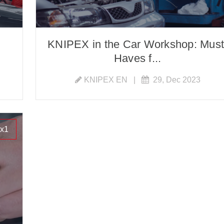
KNIPEX in the Car Workshop: Must
Haves f...
KNIPEX EN
|
29, Dec 2023
x1