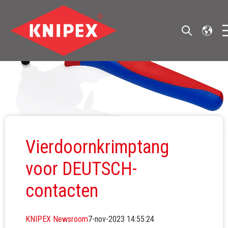
Open search
O
Vierdoornkrimptang
voor DEUTSCH-
contacten
KNIPEX Newsroom
7-nov-2023 14:55:24