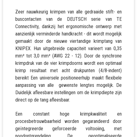
Zeer nauwkeurig krimpen van alle gedraaide stift- en
buscontacten van de DEUTSCH serie van TE
Connectivity, dankzij het ergonomische ontwerp met
aanzienlijk verminderde handkracht - dit wordt mogelijk
gemaakt door de nieuwe viertandige krimptang van
KNIPEX. Hun uitgebreide capaciteit varieert van 0,35
mm² tot 3,0 mm² (AWG 22 - 12). Door de synchrone
krimpdruk van de vier krimpdoorns wordt een optimaal
krimp resultaat met acht drukpunten (4/8-indent)
bereikt Een universele positioneerhulp maakt flexibele
aanpassing van alle gewenste lengtes mogelijk. De
Duidelijk afleesbare instellingen om de krimpdiepte zijn
direct op de tang afleesbaar.
Een constant hoge krimpkwaliteit en
procesbetrouwbaarheid worden gegarandeerd door
geïntegreerde geforceerde voltooiing, met
noodontgrendeling. De geoptimaliseerde