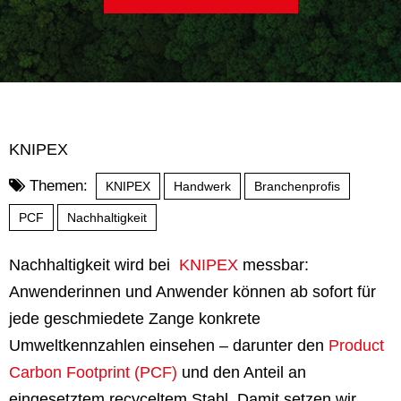
KNIPEX
Themen:
KNIPEX
Handwerk
Branchenprofis
PCF
Nachhaltigkeit
Nachhaltigkeit wird bei
KNIPEX
messbar:
Anwenderinnen und Anwender können ab sofort für
jede geschmiedete Zange konkrete
Umweltkennzahlen einsehen – darunter den
Product
Carbon Footprint (PCF)
und den Anteil an
eingesetztem recyceltem Stahl. Damit setzen wir