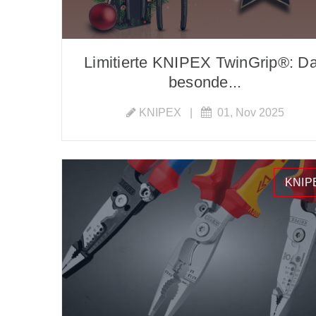
Limitierte KNIPEX TwinGrip®: D
besonde...
KNIPEX
|
01, Nov 2025
KNIP