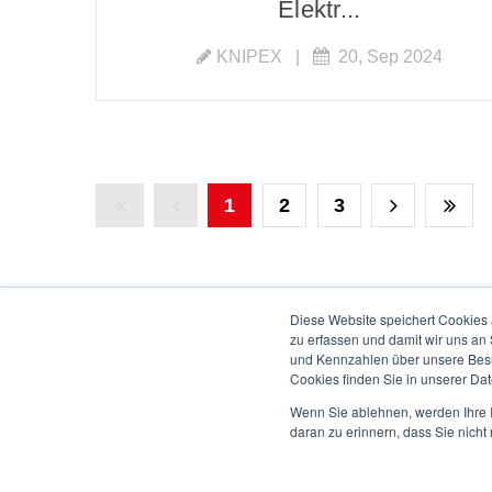
Elektr...
KNIPEX
|
20, Sep 2024
1
2
3
Diese Website speichert Cookies 
zu erfassen und damit wir uns an
und Kennzahlen über unsere Besuc
Cookies finden Sie in unserer Date
Wenn Sie ablehnen, werden Ihre I
daran zu erinnern, dass Sie nich