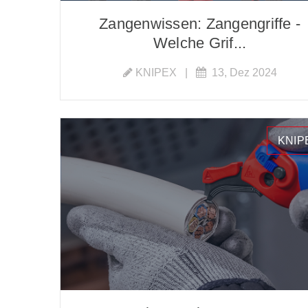
Zangenwissen: Zangengriffe -
Welche Grif...
KNIPEX
|
13, Dez 2024
KNIP