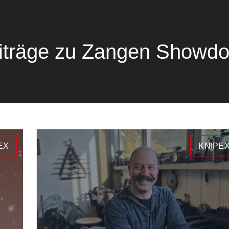
iträge zu Zangen Showd
EX
KNIPE