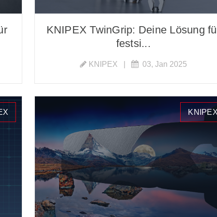
ür
KNIPEX TwinGrip: Deine Lösung fü
festsi...
KNIPEX
|
03, Jan 2025
EX
KNIPE