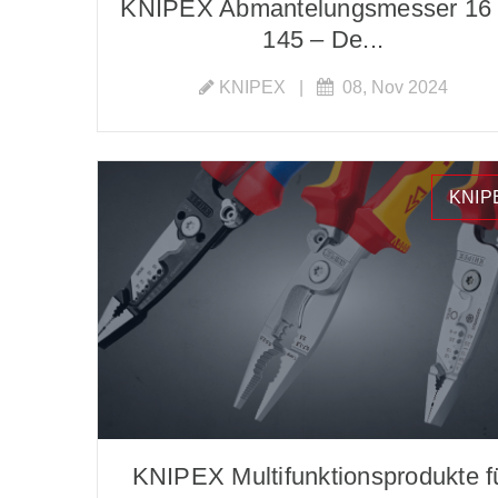
KNIPEX Abmantelungsmesser 16
145 – De...
KNIPEX
|
08, Nov 2024
KNIP
KNIPEX Multifunktionsprodukte f