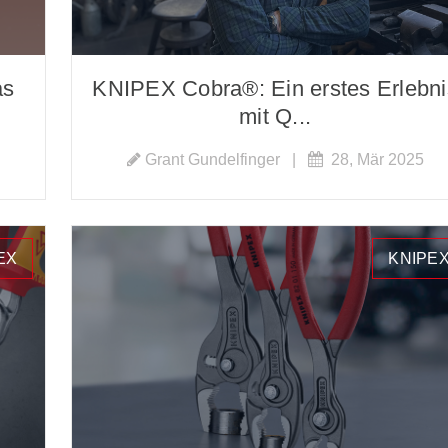
as
KNIPEX Cobra®: Ein erstes Erlebni
mit Q...
Grant Gundelfinger
|
28, Mär 2025
EX
KNIPE