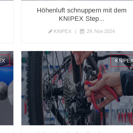
Höhenluft schnuppern mit dem
KNIPEX Step...
KNIPEX
|
29, Nov 2024
EX
KNIPE