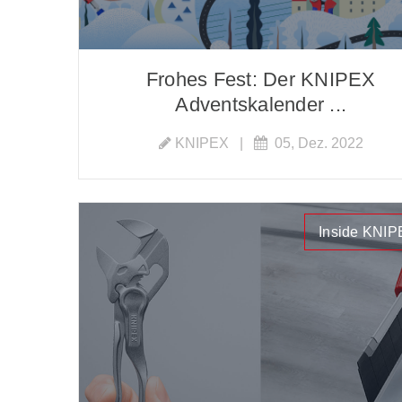
Frohes Fest: Der KNIPEX
Adventskalender ...
KNIPEX
|
05, Dez. 2022
Inside KNI