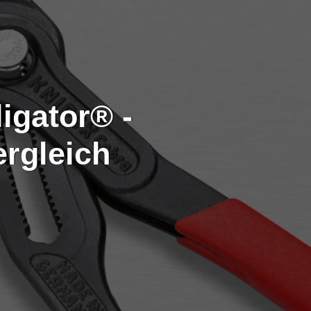
igator® -
rgleich